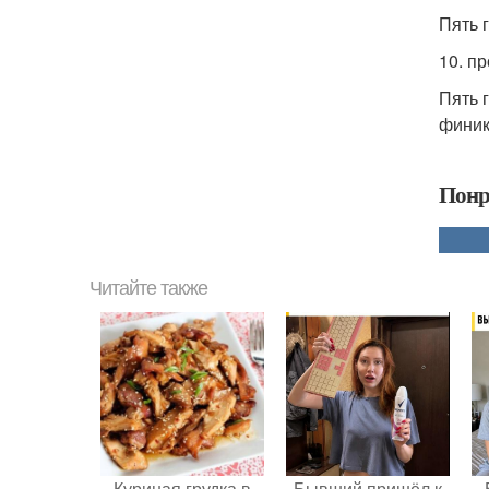
Пять 
10. п
Пять 
финик
Понр
Читайте также
Куриная грудка в
Бывший пришёл к