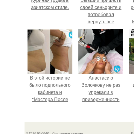
азиатском стиле.
своей сеньорите и
р
потребовал
вернуть все
подарки.
В этой истории не
Анастасию
было подпольного
Волочкову не раз
кабинета и
упрекали в
"Мастера После
приверженности
Двухнедельных
устаревшим бьюти -
Курсов".
процедурам.
п
© 2026 90-60-90 | Спортивные девушки
К