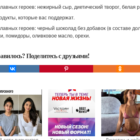
главных героев: нежирный сыр, диетический творог, белая 
родукты, которые вас поддержат.
главных героев: черный шоколад без добавок (в составе до
и, помидоры, оливковое масло, орехи.
авилось? Поделитесь с друзьями!
В сети вирусится
Теперь ты в теме -
Джастин и хей