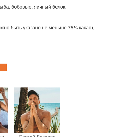
рыба, бобовые, яичный белок.
лжно быть указано не меньше 75% какао),
ли
Сергей Лазарев