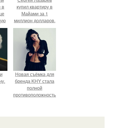
 в
купил квартиру в
це
Майами за 1
мую
миллион долларов.
зали
с
 и
Новая съёмка для
чу.
бренда KHY стала
полной
противоположностью
образу, с которым
кайли
ассоциировалась
последние годы.