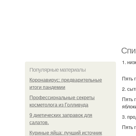
Спи
1. ни
Популярные материалы
Пять 
Коронавирус: предварительные
итоги пандемии
2. сы
Профессиональные секреты
Пять 
косметолога из Голливуда
яблок
9 диетических заправок для
3. пр
салатов.
Пять 
Куриные яйца: лучший источник