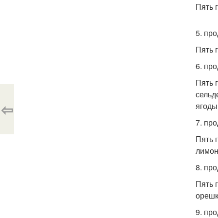
Пять 
5. пр
Пять 
6. пр
Пять 
сельд
⇦
ягоды
7. пр
Пять 
лимон
8. про
Пять 
орешк
9. пр