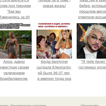
олик под трендом
новая жизнь!
бибер, которые
"Как мы
прошлом меся
Изменились за 20
отметили вось
лет".
годовщину
помолвки, пока
новые фото 
совместного
отдыха.
Анна, давно
Когда беллуччи
"Я тебе билет
известная своим
сыграла Клеопатру,
гостиницу опла
увлечением
ей было 36-37 лет,
бодибилдингом,
и именно тогда она
впервые
находилась на
опробовала себя
вершине карьеры.
в роли модели.
онтакты
Пользовательское соглашение
Обратная связь