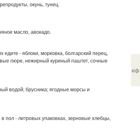
епродукты, окунь, тунец.
няное масло, авокадо.
х едите - яблоки, морковка, болгарский перец,
товые пюре, нежирный куриный паштет, сочные
⇨
ный водой; брусника; ягодные морсы и
в пол - литровых упаковках, зерновые хлебцы,