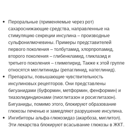
Пероральные (применяемые через рот)
сахароснижающие средства, направленные на
стимуляцию секреции инсулина – производные
сульфонилмочевины. Примеры представителей
первого поколения – толбутамид, хлорпропамид,
второго поколения – глибенкламид, гликлазид и
третьего поколения – глимепирид. Также к этой группе
относятся меглитиниды (репаглинид, натеглинид).
Препараты, повышающие чувствительность
инсулиновых рецепторов. Они представлены
бигуанидами (буформин, метформин, фенформин) и
тиазолидиндионами (пиоглитазон и росиглитазон).
Бигуаниды, помимо этого, блокируют образование
глюкозы печенью и замедляют разрушение инсулина.
Ингибиторы альфа-глюкозидаз (акарбоза, миглитол).
Эти лекарства блокируют всасывание глюкозы в ЖКТ.