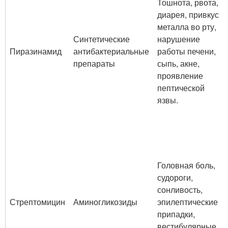
Тошнота, рвота,
диарея, привкус
металла во рту,
Синтетические
нарушение
Пиразинамид
антибактериальные
работы печени,
препараты
сыпь, акне,
проявление
пептической
язвы.
Головная боль,
судороги,
сонливость,
Стрептомицин
Аминогликозиды
эпилептические
припадки,
вестибулярные