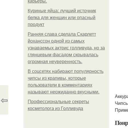
карьеры.
Куриные яйца: лучший источник
белка для женщин или опасный
продукт
Ранняя слава сделала Скарлетт
йоханссон одной из самых
узнаваемых актрис голливуда, но за
глянцевым фасадом скрывалась
огромная неуверенность.
В соцсетях набирают популярность
чипсы из крапивы, которые
пользователи в комментариях
называют неожиданно вкусными.
Аккур
⇦
Профессиональные секреты
Чипсы
косметолога из Голливуда
Приме
Понр