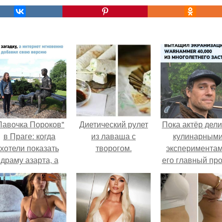
Лавочка Пороков"
Диетический рулет
Пока актёр дели
в Праге: когда
из лаваша с
кулинарным
хотели показать
творогом.
экспериментам
драму азарта, а
его главный про
получился 18+.
сделал серьёз
шаг вперёд.