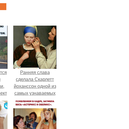
тся
Ранняя слава
и
сделала Скарлетт
и,
йоханссон одной из
ект
самых узнаваемых
ный
актрис голливуда,
но за глянцевым
фасадом
скрывалась
огромная