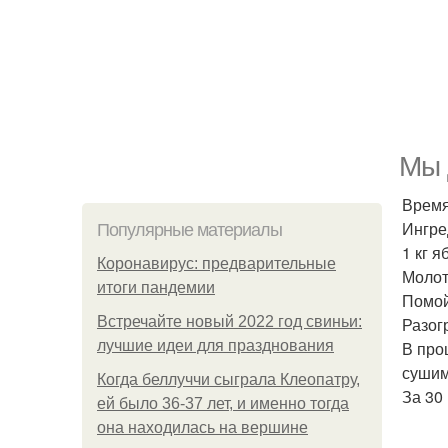
Мы 
Время
Ингре
Популярные материалы
1 кг я
Коронавирус: предварительные
Молот
итоги пандемии
Помой
Встречайте новый 2022 год свиньи:
Разог
лучшие идеи для празднования
В про
сушим
Когда беллуччи сыграла Клеопатру,
За 30
ей было 36-37 лет, и именно тогда
она находилась на вершине