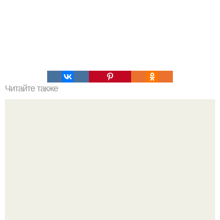
Читайте также
Лёгкий шоколадно - творожный десерт.