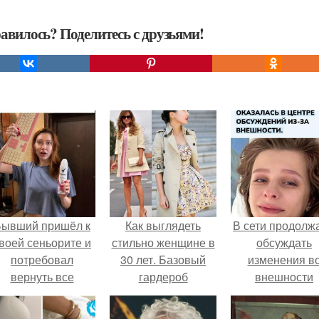
авилось? Поделитесь с друзьями!
Бывший пришёл к
Как выглядеть
В сети продолж
воей сеньорите и
стильно женщине в
обсуждать
потребовал
30 лет. Базовый
изменения в
вернуть все
гардероб
внешности
подарки.
элегантных Леди --
актрисы.
как стильно