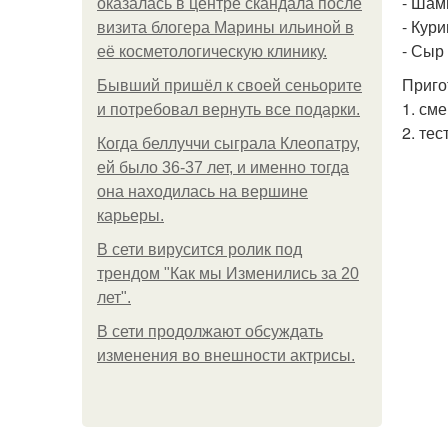
- Шам
оказалась в центре скандала после
- Кури
визита блогера Марины ильиной в
- Сыр 
её косметологическую клинику.
Приго
Бывший пришёл к своей сеньорите
1. см
и потребовал вернуть все подарки.
2. те
Когда беллуччи сыграла Клеопатру,
ей было 36-37 лет, и именно тогда
она находилась на вершине
карьеры.
В сети вирусится ролик под
трендом "Как мы Изменились за 20
лет".
В сети продолжают обсуждать
изменения во внешности актрисы.