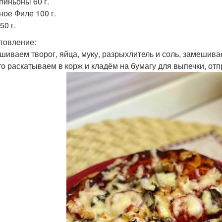
пиньоны 60 г.
ное Филе 100 г.
50 г.
товление:
ешиваем творог, яйца, муку, разрыхлитель и соль, замешива
сто раскатываем в корж и кладём на бумагу для выпечки, отп