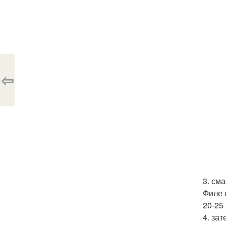
⇦
3. см
Филе 
20-25
4. за