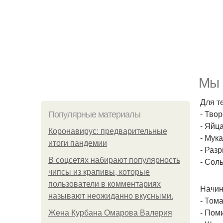
Мы 
Для т
- Твор
Популярные материалы
- Яйца
Коронавирус: предварительные
- Мука
итоги пандемии
- Разр
В соцсетях набирают популярность
- Соль
чипсы из крапивы, которые
пользователи в комментариях
Начин
называют неожиданно вкусными.
- Тома
- Пом
Жена Курбана Омарова Валерия