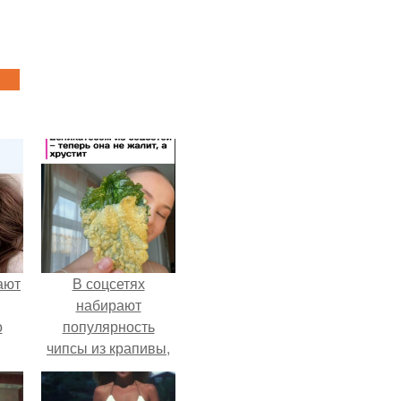
ают
В соцсетях
набирают
о
популярность
чипсы из крапивы,
которые
пользователи в