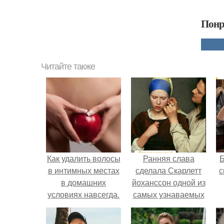
Понр
Читайте также
Как удалить волосы
Ранняя слава
в интимных местах
сделала Скарлетт
с
в домашних
йоханссон одной из
условиях навсегда.
самых узнаваемых
актрис голливуда,
но за глянцевым