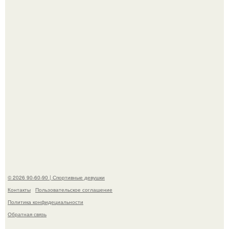
Кевин спейси заявил, что многолетние судебные
разбирательства практически уничтожили его состояние.
"Лучше бы и Дальше Продолжала их Прятать": в сети
обсудили внешность сыновей Шерон стоун.
© 2026 90-60-90 | Спортивные девушки
Контакты
Пользовательское соглашение
Политика конфидециальности
Обратная связь