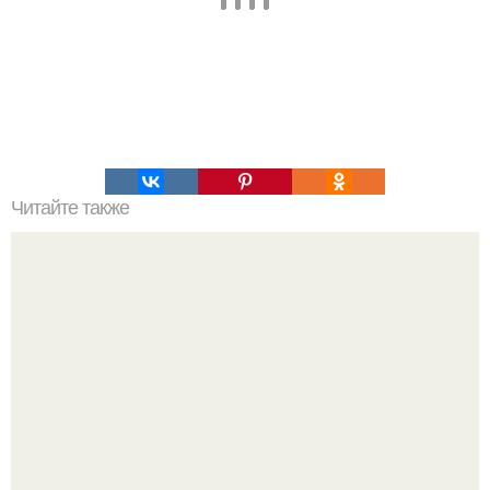
Читайте также
Anna Asti о разрыве с бывшим бойфрендом: "Я Была
Готова Покончить с Собой".