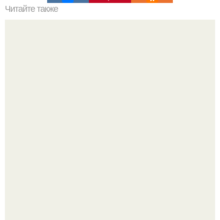
Читайте также
Чем так полезен йогурт!
"Лавочка Пороков" в Праге: когда хотели показать драму
азарта, а получился 18+.