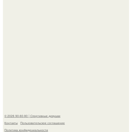
Сергей Лазарев купил квартиру в Майами за 1 миллион
долларов.
"Я уже год Пытаюсь Просто Выжить": Анна седокова
разрыдалась из-за жесткой травли и проклятий в сети.
© 2026 90-60-90 | Спортивные девушки
Контакты
Пользовательское соглашение
Политика конфидециальности