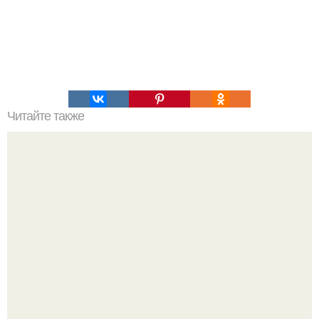
Читайте также
5 способов смыть краску с волос в домашних условиях.
Как смыть краску с волос до натурального цвета в
домашних условиях