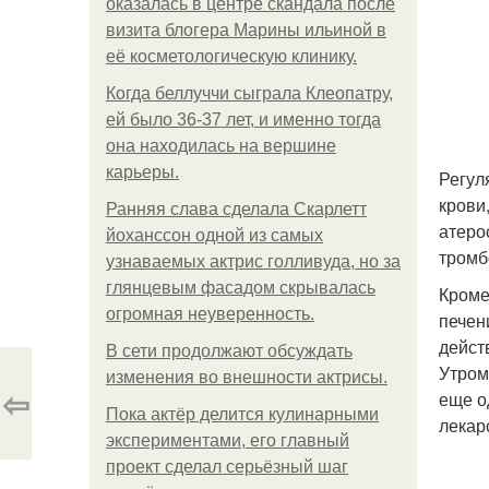
оказалась в центре скандала после
визита блогера Марины ильиной в
её косметологическую клинику.
Когда беллуччи сыграла Клеопатру,
ей было 36-37 лет, и именно тогда
она находилась на вершине
карьеры.
Регул
крови
Ранняя слава сделала Скарлетт
атеро
йоханссон одной из самых
тромб
узнаваемых актрис голливуда, но за
глянцевым фасадом скрывалась
Кроме
огромная неуверенность.
печен
дейст
В сети продолжают обсуждать
Утром
изменения во внешности актрисы.
⇦
еще о
Пока актёр делится кулинарными
лекар
экспериментами, его главный
проект сделал серьёзный шаг