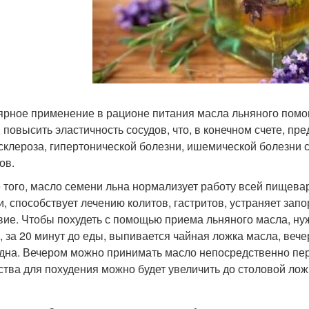
ярное применение в рационе питания масла льняного помог
, повысить эластичность сосудов, что, в конечном счете, п
склероза, гипертонической болезни, ишемической болезни с
ов.
 того, масло семени льна нормализует работу всей пищева
и, способствует лечению колитов, гастритов, устраняет зап
вие. Чтобы похудеть с помощью приема льняного масла, ну
, за 20 минут до еды, выпивается чайная ложка масла, вече
дна. Вечером можно принимать масло непосредственно пере
ства для похудения можно будет увеличить до столовой лож