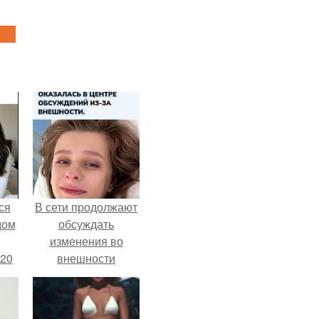
ся
В сети продолжают
дом
обсуждать
изменения во
 20
внешности
актрисы.