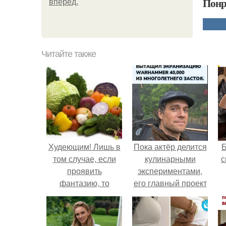
Понр
вперёд.
Читайте также
Худеющим! Лишь в
Пока актёр делится
том случае, если
кулинарными
с
проявить
экспериментами,
фантазию, то
его главный проект
можно питаться
сделал серьёзный
вкусно,
шаг вперёд.
разнообразно,