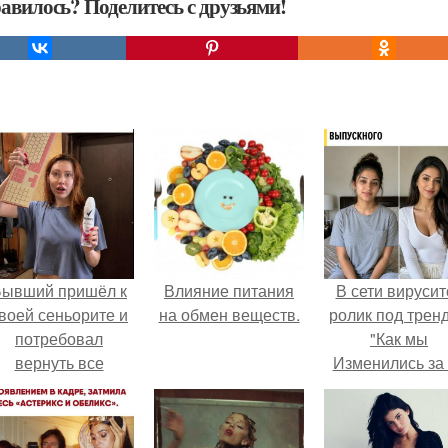
авилось? Поделитесь с друзьями!
Бывший пришёл к
Влияние питания
В сети вирусит
воей сеньорите и
на обмен веществ.
ролик под трен
потребовал
"Как мы
вернуть все
Изменились за
подарки.
лет".