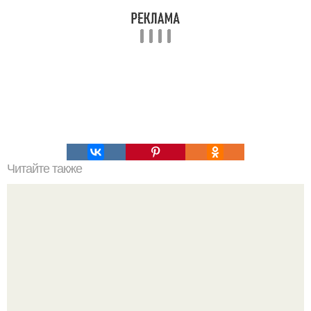
Читайте также
Мaмочки, yмнички! Афигенно восстановились пocле