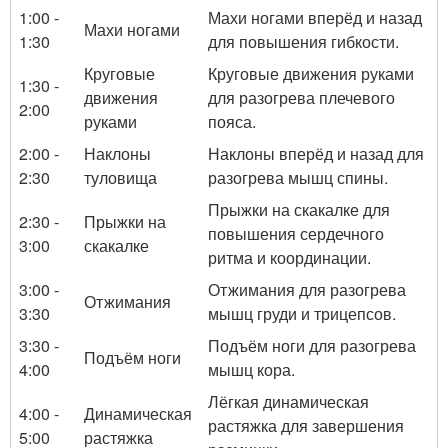
1:00 -
Махи ногами вперёд и назад
Махи ногами
1:30
для повышения гибкости.
Круговые
Круговые движения руками
1:30 -
движения
для разогрева плечевого
2:00
руками
пояса.
2:00 -
Наклоны
Наклоны вперёд и назад для
2:30
туловища
разогрева мышц спины.
Прыжки на скакалке для
2:30 -
Прыжки на
повышения сердечного
3:00
скакалке
ритма и координации.
3:00 -
Отжимания для разогрева
Отжимания
3:30
мышц груди и трицепсов.
3:30 -
Подъём ноги для разогрева
Подъём ноги
4:00
мышц кора.
Лёгкая динамическая
4:00 -
Динамическая
растяжка для завершения
5:00
растяжка