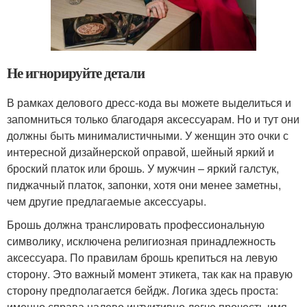
Не игнорируйте детали
В рамках делового дресс-кода вы можете выделиться и
запомниться только благодаря аксессуарам. Но и тут они
должны быть минималистичными. У женщин это очки с
интересной дизайнерской оправой, шейный яркий и
броский платок или брошь. У мужчин – яркий галстук,
пиджачный платок, запонки, хотя они менее заметны,
чем другие предлагаемые аксессуары.
Брошь должна транслировать профессиональную
символику, исключена религиозная принадлежность
аксессуара. По правилам брошь крепиться на левую
сторону. Это важный момент этикета, так как на правую
сторону предполагается бейдж. Логика здесь проста:
именно справа налево интуитивно легче прочесть имя