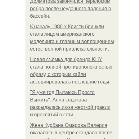
Долматова закончился переломом
ребра после неудачного падения в
бассейн.
К началу 1980-х Кристи бринкли
стала лицом американского
моделинга и главным воплощением
естественной привлекательности.
Новая съёмка для бренда KHY
стала полной противоположностью
образу, с которым кайли
ассоциировалась последние годы.
"Я уже год Пытаюсь Просто
Выжить": Анна седокова
разрыдалась из-за жесткой травли
и проклятий в сети.
Жена Курбана Омарова Валерия
оказалась в центре скандала после