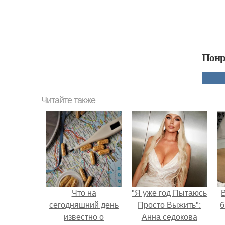
Понр
Читайте также
Что на
"Я уже год Пытаюсь
В
сегодняшний день
Просто Выжить":
б
известно о
Анна седокова