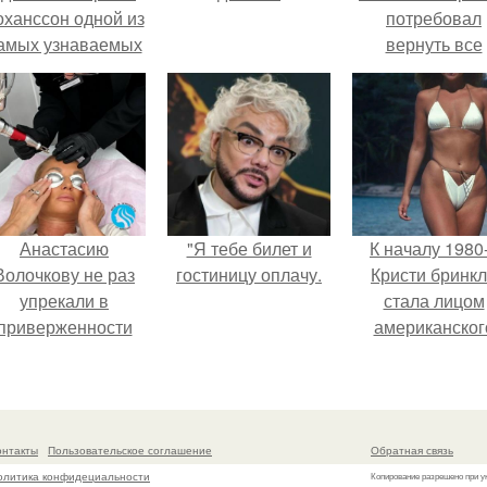
оханссон одной из
потребовал
амых узнаваемых
вернуть все
актрис голливуда,
подарки.
но за глянцевым
фасадом
скрывалась
огромная
неуверенность.
Анастасию
"Я тебе билет и
К началу 1980
Волочкову не раз
гостиницу оплачу.
Кристи бринк
упрекали в
стала лицом
приверженности
американског
старевшим бьюти -
моделинга и
процедурам.
главным
воплощение
естественно
онтакты
Пользовательское соглашение
Обратная связь
привлекательно
олитика конфидециальности
Копирование разрешено при у