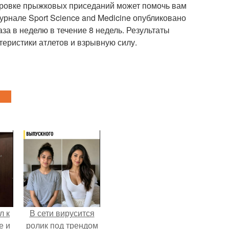
нировке прыжковых приседаний может помочь вам
урнале Sport Science and Medicine опубликовано
а в неделю в течение 8 недель. Результаты
теристики атлетов и взрывную силу.
л к
В сети вирусится
е и
ролик под трендом