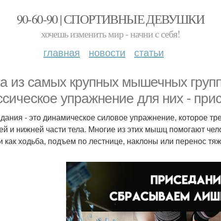
90-60-90 | СПОРТИВНЫЕ ДЕВУШКИ
хочешь изменить мир - начни с себя!
главная
новости
статьи
а из самых крупных мышечных групп 
ссическое упражнение для них - при
дания - это динамическое силовое упражнение, которое т
ей и нижней части тела. Многие из этих мышц помогают че
и как ходьба, подъем по лестнице, наклоны или перенос тяж