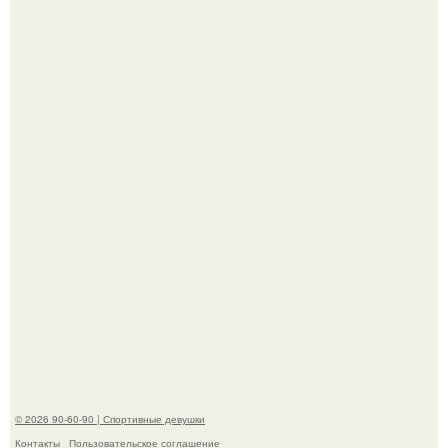
"Лучше бы и Дальше Продолжала их Прятать": в сети
обсудили внешность сыновей Шерон стоун.
Рианна впервые на публике с младшей дочкой роки
айриш появилась.
© 2026 90-60-90 | Спортивные девушки
Контакты
Пользовательское соглашение