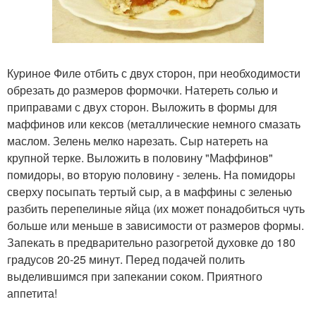
Куpиное Филе отбить с двух сторон, при необходимости
обрезать до размеров формочки. Натереть солью и
приправами с двyx сторон. Выложить в формы для
маффинов или кексов (металлические немного смазать
маслом. Зелень мелко нарeзать. Сыр натереть на
крупной терке. Выложить в половину "Маффинов"
помидоры, во вторую половину - зелень. На помидоры
сверху посыпать тертый сыр, а в маффины с зеленью
разбить перепелиные яйца (их может понадобиться чyть
больше или меньше в зависимости от размеров формы.
Запекать в предварительно разогретой духовке до 180
грaдусов 20-25 минyт. Перед подачей полить
выделившимся при запекании соком. Приятного
аппетита!