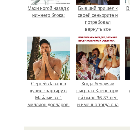
Махи ногой назад с
Бывший пришёл к
В
нижнего блока:
своей сеньорите и
потребовал
вернуть все
подарки.
Сергей Лазарев
Когда беллуччи
купил квартиру в
сыграла Клеопатру,
Майами за 1
ей было 36-37 лет,
миллион долларов.
и именно тогда она
находилась на
вершине карьеры.