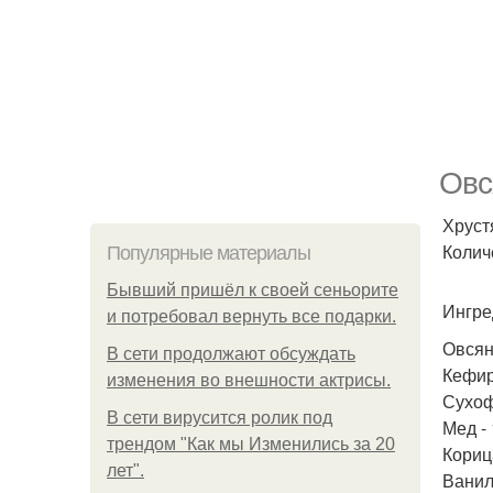
Овс
Хруст
Колич
Популярные материалы
Бывший пришёл к своей сеньорите
Ингре
и потребовал вернуть все подарки.
Овсян
В сети продолжают обсуждать
Кефир 
изменения во внешности актрисы.
Сухоф
В сети вирусится ролик под
Мед - 
трендом "Как мы Изменились за 20
Кориц
лет".
Ванил