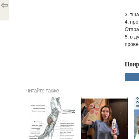
⇦
3. тщ
4. пр
Отпра
5. в 
прове
Понр
Читайте также