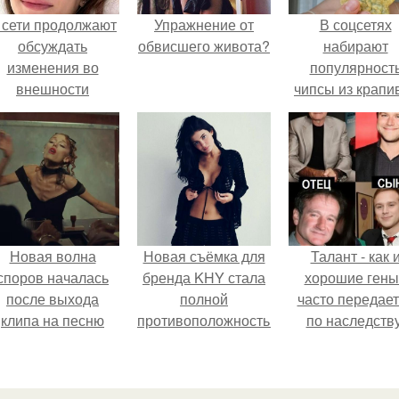
 сети продолжают
Упражнение от
В соцсетях
обсуждать
обвисшего живота?
набирают
изменения во
популярност
внешности
чипсы из крапи
актрисы.
которые
пользователи
комментария
называют
неожиданно
вкусными.
Новая волна
Новая съёмка для
Талант - как 
споров началась
бренда KHY стала
хорошие гены
после выхода
полной
часто передае
клипа на песню
противоположностью
по наследству
Petal.
образу, с которым
кайли
ассоциировалась