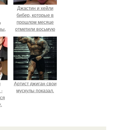
Джастин и хейли
бибер, которые в
ь
прошлом месяце
вы,
отметили восьмую
годовщину
 в
помолвки, показали
х
новые фото с
совместного
отдыха.
и
Артист джиган свои
 -
мускулы показал.
тся
.