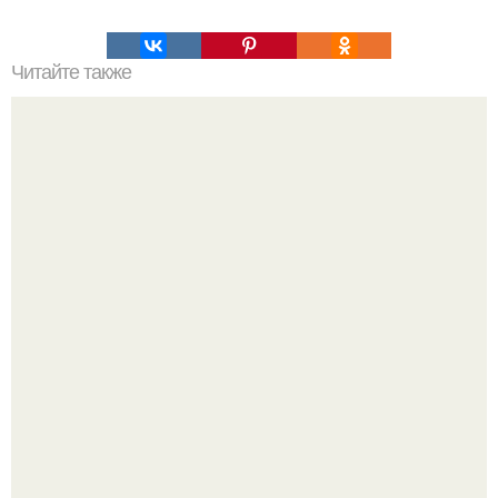
Читайте также
Отжимания с узкой постановкой рук.
Мне 33. Работаю, люблю активные выходные,