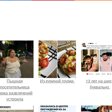
Пышная
Из куриной грудки.
13 лет на шее 
посетительница
буквально.
арка развлечений
устроила
обсуждение в
соцсетях после