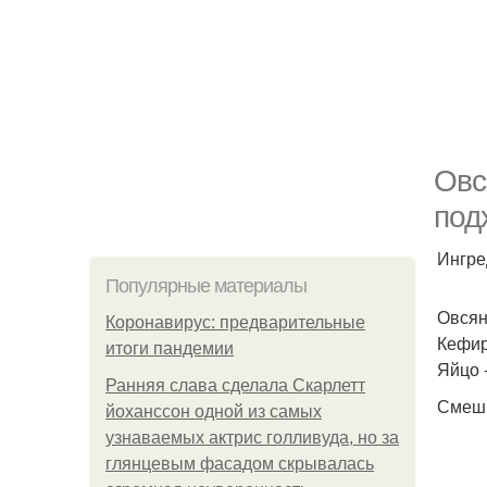
Овс
подх
Ингре
Популярные материалы
Овсян
Коронавирус: предварительные
Кефир
итоги пандемии
Яйцо -
Ранняя слава сделала Скарлетт
Смеши
йоханссон одной из самых
узнаваемых актрис голливуда, но за
глянцевым фасадом скрывалась