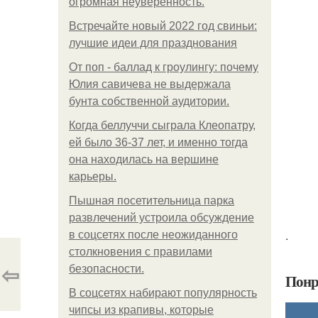
огромная неуверенность.
Встречайте новый 2022 год свиньи:
лучшие идеи для празднования
От поп - баллад к гроулингу: почему
Юлия савичева не выдержала
бунта собственной аудитории.
Когда беллуччи сыграла Клеопатру,
ей было 36-37 лет, и именно тогда
она находилась на вершине
карьеры.
Пышная посетительница парка
развлечений устроила обсуждение
.
в соцсетях после неожиданного
столкновения с правилами
⇦
безопасности.
Понр
В соцсетях набирают популярность
чипсы из крапивы, которые