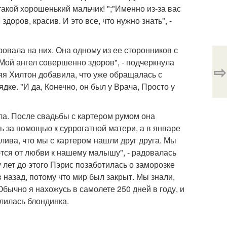
акой хорошенький мальчик! ";"Именно из-за вас
оров, красив. И это все, что нужно знать", -
ровала на них. Она одному из ее сторонников с
Мой ангел совершенно здоров", - подчеркнула
⇨
яя Хилтон добавила, что уже обращалась с
дке. "И да, Конечно, он был у Врача, Просто у
ла. После свадьбы с картером румом она
ь за помощью к суррогатной матери, а в январе
стлива, что мы с картером нашли друг друга. Мы
тся от любви к нашему малышу", - радовалась
 лет до этого Пэрис позаботилась о заморозке
 назад, потому что мир был закрыт. Мы знали,
Обычно я нахожусь в самолете 250 дней в году, и
лилась блондинка.