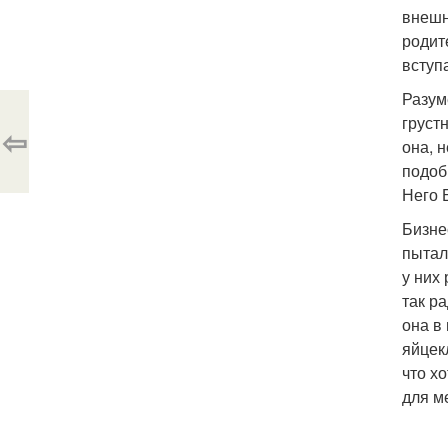
внешн
родит
вступ
Разум
груст
⇦
она, 
подоб
Него 
Бизне
пытал
у них
так р
она в
яйцек
что х
для м