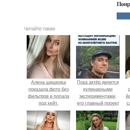
Понр
Читайте также
Алена шишкова
Пока актёр делится
показала фото без
кулинарными
фильтров и попала
экспериментами,
й
под хейт.
его главный проект
с
сделал серьёзный
шаг вперёд.