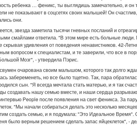
ость ребенка … феникс, ты выглядишь замечательно, и он т
ели не показывают в соцсетях своих малышей! Он счастлив, зд
ались они.
еется, звезда заметила тысячи гневных посланий и отреаги
ными смайлами ответила. "В этом мире есть больные люди. 
не скрывая удивления от поведения ненавистников. 42-Летн
ным вопросом к специалистам, и те заверили, что все в поря
Большой Мозг", - утвердила Пэрис.
свумен очарована своим малышом, которого так долго жда
ась забеременеть, но все было тщетно. Так, пара обратилас
 родился сын. "Я всегда мечтала стать матерью, и я так сча
ады создавать нашу семью вместе, и наши сердца разрываю
 интервью People после появления на свет феникса. За пару
леток. "Мы начали собираться делать это несколько месяцев
отим создать семью, и я подумала: "Это Идеальное Время". 
еня было верным решением сделать запас яйцеклеток", - де