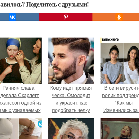
авилось? Поделитесь с друзьями!
Ранняя слава
Кому идет прямая
В сети вирусит
сделала Скарлетт
челка. Омолодит
ролик под трен
оханссон одной из
и украсит: как
"Как мы
амых узнаваемых
подобрать челку
Изменились за
актрис голливуда,
по форме лица
лет".
но за глянцевым
фасадом