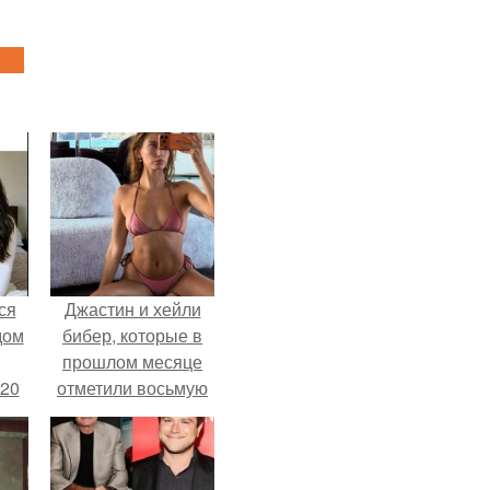
ся
Джастин и хейли
дом
бибер, которые в
прошлом месяце
 20
отметили восьмую
годовщину
помолвки, показали
новые фото с