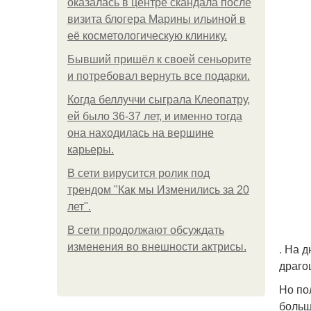
оказалась в центре скандала после
визита блогера Марины ильиной в
её косметологическую клинику.
Бывший пришёл к своей сеньорите
и потребовал вернуть все подарки.
Когда беллуччи сыграла Клеопатру,
ей было 36-37 лет, и именно тогда
она находилась на вершине
карьеры.
В сети вирусится ролик под
трендом "Как мы Изменились за 20
лет".
В сети продолжают обсуждать
изменения во внешности актрисы.
. На 
драго
Но по
больш