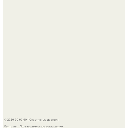
"Я уже год Пытаюсь Просто Выжить": Анна седокова
разрыдалась из-за жесткой травли и проклятий в сети.
В этой истории не было подпольного кабинета и
"Мастера После Двухнедельных Курсов".
© 2026 90-60-90 | Спортивные девушки
Контакты
Пользовательское соглашение