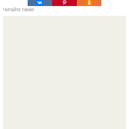
Читайте также
Как улучшить форму и поднять соски: практические
советы и упражнения
Певица заявила, что уже давно оставила позади громкие