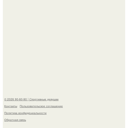
американского моделинга и главным воплощением
естественной привлекательности.
Талант - как и хорошие гены - часто передается по
наследству.
© 2026 90-60-90 | Спортивные девушки
Контакты
Пользовательское соглашение
Политика конфидециальности
Обратная связь