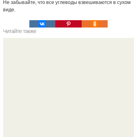
Не забывайте, что все углеводы взвешиваются в сухом
виде.
Читайте также
Как сесть на шпагат в домашних условиях для
начинающих взрослых 30 лет. Как сесть на шпагат за 30
дней?