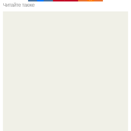
Читайте также
Выпады вперед. На вдохе сделайте одной ногой (далее
будем считать ее рабочей) широкий шаг вперед.
Джастин и хейли бибер, которые в прошлом месяце
отметили восьмую годовщину помолвки, показали новые