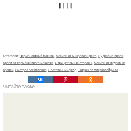
Категории:
Перманентный макияж
,
Макияж от микроблейдинга
,
Пудровые брови
,
Брови от перманентного макияжа
,
Отрицательные стороны
,
Макияж от пудровых
бровей
,
Быстрое заживление
,
Постепенный уход
,
Татуаж от микроблейдинга
Читайте также