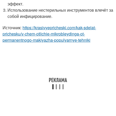
эффект.
Использование нестерильных инструментов влечёт за
собой инфицирование.
Источник:
https://krasivyepricheski.com/kak-sdelat-
prichesku/v-chem-otlichie-mikrobleydinga-ot-
permanentnogo-makiyazha-populyarnye-tehniki