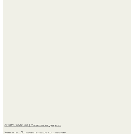
"Я уже год Пытаюсь Просто Выжить": Анна седокова
разрыдалась из-за жесткой травли и проклятий в сети.
В этой истории не было подпольного кабинета и
"Мастера После Двухнедельных Курсов".
© 2026 90-60-90 | Спортивные девушки
Контакты
Пользовательское соглашение