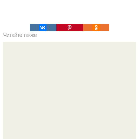
Читайте также
Несколько советов, которые помогут вам улучшить
технику бега, уменьшить риск травмирования и убедить
себя не бросать тренировки.