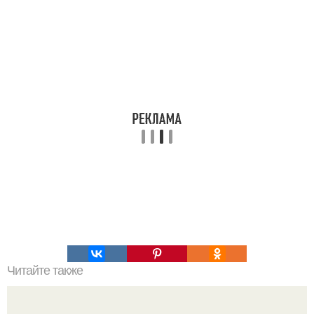
Читайте также