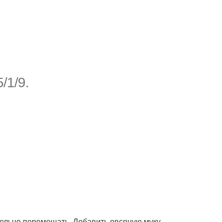
/1/9.
ательно перемешать. Добавить овсяную муку