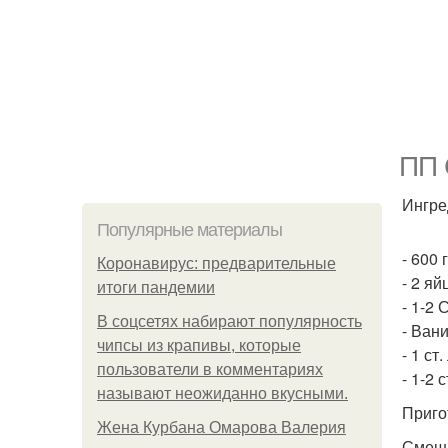
ПП 
Ингре
Популярные материалы
- 600 
Коронавирус: предварительные
- 2 яй
итоги пандемии
- 1-2
В соцсетях набирают популярность
- Вани
чипсы из крапивы, которые
- 1 ст
пользователи в комментариях
- 1-2 
называют неожиданно вкусными.
Приго
Жена Курбана Омарова Валерия
Смеша