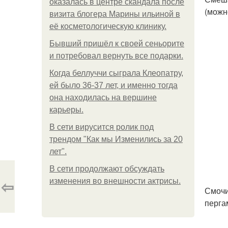
оказалась в центре скандала после
(можн
визита блогера Марины ильиной в
её косметологическую клинику.
Бывший пришёл к своей сеньорите
и потребовал вернуть все подарки.
Когда беллуччи сыграла Клеопатру,
ей было 36-37 лет, и именно тогда
она находилась на вершине
карьеры.
В сети вирусится ролик под
трендом "Как мы Изменились за 20
лет".
В сети продолжают обсуждать
⇦
изменения во внешности актрисы.
Смочи
перга