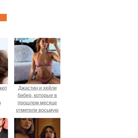
ают
Джастин и хейли
бибер, которые в
о
прошлом месяце
отметили восьмую
годовщину
помолвки, показали
новые фото с