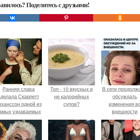
авилось? Поделитесь с друзьями!
Ранняя слава
Топ - 10 вкусных и
В сети продолж
сделала Скарлетт
не калорийных
обсуждать
оханссон одной из
супов?
изменения в
амых узнаваемых
внешности
актрис голливуда,
актрисы.
но за глянцевым
фасадом