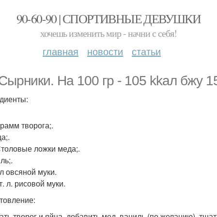
90-60-90 | СПОРТИВНЫЕ ДЕВУШКИ
хочешь изменить мир - начни с себя!
главная
новости
статьи
Сырники. На 100 гр - 105 kkал бжу 15
диенты:
грамм творога;.
ца;.
 Столовые ложки меда;.
ль;.
. л овсяной муки.
ст. л. рисовой муки.
товление:
ть творог и яйца, добавить мед, ваниль (по желанию), тщ