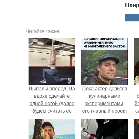
Понр
Читайте также
Выпады вперед. На
Пока актёр делится
вдохе сделайте
кулинарными
одной ногой (далее
экспериментами,
й
будем считать ее
его главный проект
с
рабочей) широкий
сделал серьёзный
шаг вперед.
шаг вперёд.