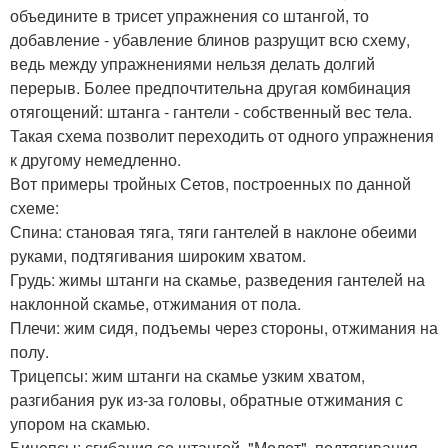
объедините в трисет упражнения со штангой, то
добавление - убавление блинов разрущит всю схему,
ведь между упражнениями нельзя делать долгий
перерыв. Более предпочтительна другая комбинация
отягощений: штанга - гантели - собственный вес тела.
Такая схема позволит переходить от одного упражнения
к другому немедленно.
Вот примеры тройных Сетов, построенных по данной
схеме:
Спина: становая тяга, тяги гантелей в наклоне обеими
руками, подтягивания широким хватом.
Грудь: жимы штанги на скамье, разведения гантелей на
наклонной скамье, отжимания от пола.
Плечи: жим сидя, подъемы через стороны, отжимания на
полу.
Трицепсы: жим штанги на скамье узким хватом,
разгибания рук из-за головы, обратные отжимания с
упором на скамью.
Бицепсы: сгибания со штангой, "Молот", подтягивания