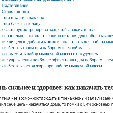
Подтягивания
Становая тяга
Тяга штанги в наклоне
Тяга блока за голову
ак часто нужно тренироваться, чтобы накачать тело
ак правильно составлять рацион питания для набора мыше
акие пищевые добавки можно использовать для набора м
ак избежать травм при наборе мышечной массы
ак совместить набор мышечной массы с похудением
акие упражнения наиболее эффективны для набора мышечн
ак избежать застоя жира при наборе мышечной массы
нь сильнее и здоровее: как накачать т
у тебя нет возможности ходить в тренажёрный зал или зани
вил себе цель - накачаться дома, то помни о 5-ти основных 
язательно включай в свою программу кардиотренировки .