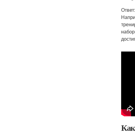
Ответ
Напри
трени
набор
дости
Как