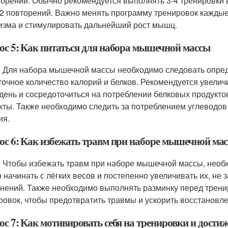
торений. Обычно рекомендуется выполнять 3-4 тренировки в 
12 повторений. Важно менять программу тренировок каждые
изма и стимулировать дальнейший рост мышц.
ос 5: Как питаться для набора мышечной массы
: Для набора мышечной массы необходимо следовать опред
точное количество калорий и белков. Рекомендуется увелич
 день и сосредоточиться на потреблении белковых продуктов
кты. Также необходимо следить за потреблением углеводов
ия.
ос 6: Как избежать травм при наборе мышечной ма
: Чтобы избежать травм при наборе мышечной массы, нео
 начинать с лёгких весов и постепенно увеличивать их, не
нений. Также необходимо выполнять разминку перед трени
ровок, чтобы предотвратить травмы и ускорить восстановл
с 7: Как мотивировать себя на тренировки и достиж