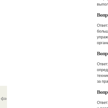
выпол
Вопр
Ответ
больш
упраж
орган
Вопр
Ответ
опред
техни
за пр
Вопр
⇦
Ответ