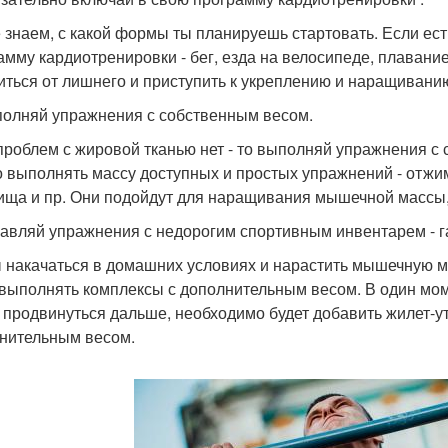
 знаем, с какой формы ты планируешь стартовать. Если ест
амму кардиотренировки - бег, езда на велосипеде, плавани
иться от лишнего и приступить к укреплению и наращиван
полняй упражнения с собственным весом.
проблем с жировой тканью нет - то выполняй упражнения с
 выполнять массу доступных и простых упражнений - отжи
ища и пр. Они подойдут для наращивания мышечной массы, е
бавляй упражнения с недорогим спортивным инвентарем - га
 накачаться в домашних условиях и нарастить мышечную м
 выполнять комплексы с дополнительным весом. В один мом
 продвинуться дальше, необходимо будет добавить жилет-ут
нительным весом.