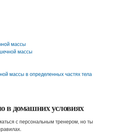
чной массы
ышечной массы
ой массы в определенных частях тела
ело в домашних условиях
маться с персональным тренером, но ты
правилах.