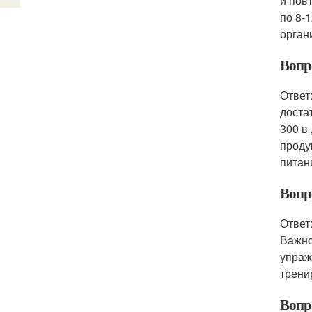
и пов
по 8-
орган
Вопр
Ответ
доста
300 в
проду
питан
Вопр
Ответ
Важно
упраж
трени
Вопро