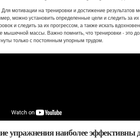
: Для мотивации на тренировки и достижение результатов 
мер, можно установить определенные цели и следить за их
ровок и следить за их прогрессом, а также искать вдохновен
е мышечной массы. Важно помнить, что тренировки - это до
гнуты только с постоянным упорным трудом.
ие упражнения наиболее эффективны 