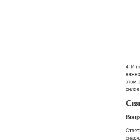
4. И 
важно
этом 
силов
Свя
Вопр
Ответ
снаря