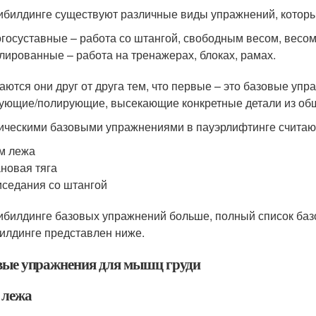
ибилдинге существуют различные виды упражнений, которы
госуставные – работа со штангой, свободным весом, весом
лированные – работа на тренажерах, блоках, рамах.
аются они друг от друга тем, что первые – это базовые упр
ющие/полирующие, высекающие конкретные детали из общ
ическими базовыми упражнениями в пауэрлифтинге считаю
м лежа
новая тяга
седания со штангой
ибилдинге базовых упражнений больше, полный список ба
илдинге представлен ниже.
вые упражнения для мышц груди
лежа