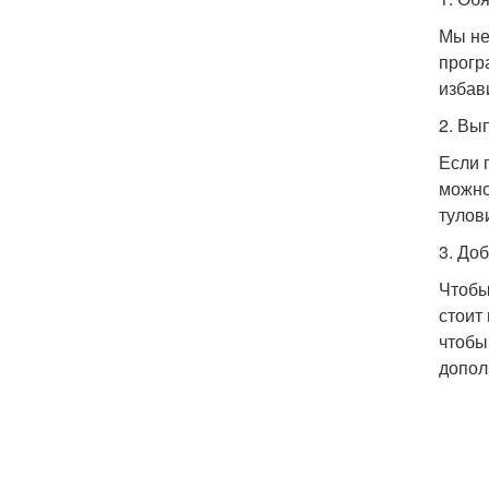
Мы не
прогр
избав
2. Вы
Если 
можно
тулов
3. До
Чтобы
стоит
чтобы
допол