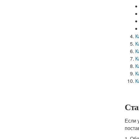
К
К
К
К
К
К
К
Ста
Если 
поста
1. Об