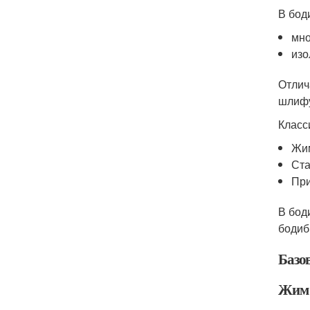
В бод
мно
изо
Отлич
шлифу
Класс
Жи
Ста
При
В бод
бодиб
Базо
Жим 