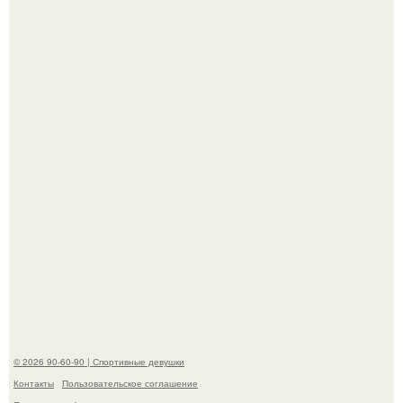
Жена Курбана Омарова Валерия оказалась в центре
скандала после визита блогера Марины ильиной в её
косметологическую клинику.
В этой истории не было подпольного кабинета и
"Мастера После Двухнедельных Курсов".
© 2026 90-60-90 | Спортивные девушки
Контакты
Пользовательское соглашение