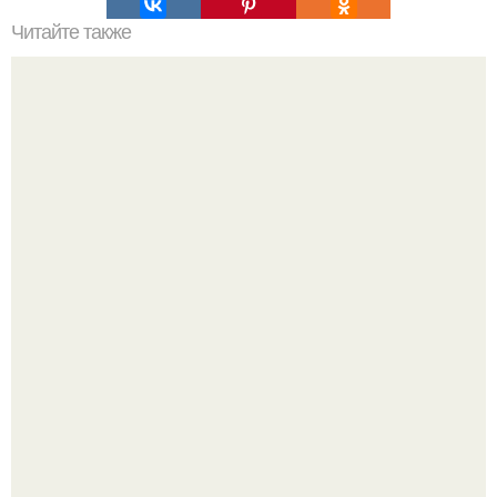
Читайте также
Кокосово - творожный глазированный сырок?
Бывший пришёл к своей сеньорите и потребовал
вернуть все подарки.