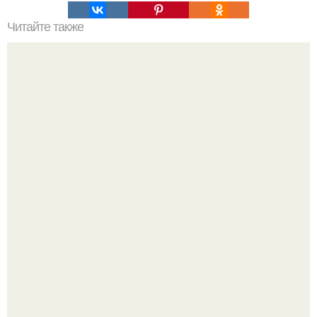
Читайте также
При, каком проценте жира виден пресс у женщин. Пресс
кубиками есть у каждого, но обычно они скрыты под
слоем жира.