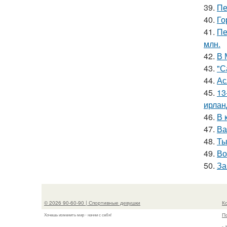
39.
Пе
40.
Го
41.
Пе
млн.
42.
В 
43.
"С
44.
Ас
45.
13
ирлан
46.
В 
47.
Ва
48.
Ты
49.
Во
50.
За
© 2026 90-60-90 | Спортивные девушки
К
П
Хочешь изменить мир - начни с себя!
г.