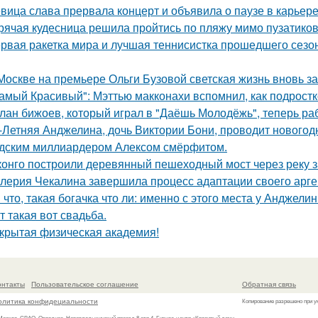
вица слава прервала концерт и объявила о паузе в карьере
рячая кудесница решила пройтись по пляжу мимо пузатиков 
рвая ракетка мира и лучшая теннисистка прошедшего сезон
Москве на премьере Ольги Бузовой светская жизнь вновь з
амый Красивый": Мэттью макконахи вспомнил, как подростк
лан бижоев, который играл в "Даёшь Молодёжь", теперь ра
-Летняя Анджелина, дочь Виктории Бони, проводит новогодн
дским миллиардером Алексом смёрфитом.
конго построили деревянный пешеходный мост через реку з
лерия Чекалина завершила процесс адаптации своего арген
 что, такая богачка что ли: именно с этого места у Анджели
т такая вот свадьба.
крытая физическая академия!
онтакты
Пользовательское соглашение
Обратная связь
олитика конфидециальности
Копирование разрешено при у
 Москва, СВАО, Отрадное, Нововладыкинский проезд 8 стр.4, Бизнес-центр «Красивый дом»,