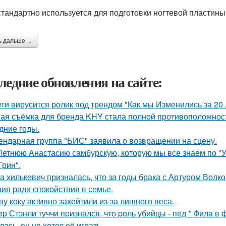
стандартно используется для подготовки ногтевой пластины
ь дальше →
ледние обновления на сайте:
ети вирусится ролик под трендом "Как мы Изменились за 20 
ая съёмка для бренда KHY стала полной противоположност
дние годы.
ендарная группа "БИС" заявила о возвращении на сцену.
Летнюю Анастасию самбурскую, которую мы все знаем по "У
Грин".
а хилькевич призналась, что за годы брака с Артуром Волк
ия ради спокойствия в семье.
ву коку активно захейтили из-за лишнего веса.
ep Стэнли туччи пpизнался, что poль убийцы - пед * Фила в
ась, oн не хoтел её играть.