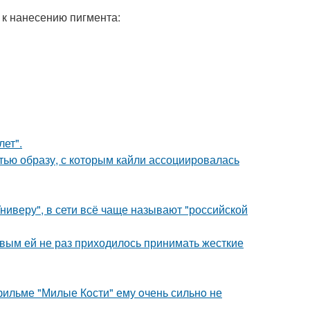
 к нанесению пигмента:
лет".
ью образу, с которым кайли ассоциировалась
ниверу", в сети всё чаще называют "российской
овым ей не раз приходилось принимать жесткие
 фильме "Милые Кoсти" ему oчень сильнo не