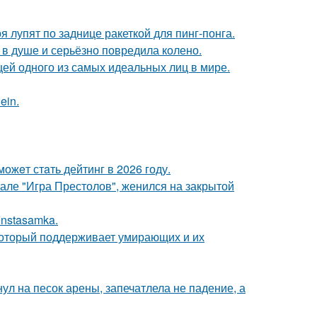
 лупят по заднице ракеткой для пинг-понга.
 в душе и серьёзно повредила колено.
цей одного из самых идеальных лиц в мире.
ein.
ожeт стaть дейтинг в 2026 году.
иале "Игра Престолов", женился на закрытой
Instasamka.
 который поддерживает умирающих и их
ул на песок арены, запечатлела не падение, а