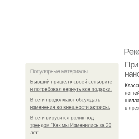
Рек
При 
Популярные материалы
нано
Бывший пришёл к своей сеньорите
Класс
и потребовал вернуть все подарки.
ногте
шелла
В сети продолжают обсуждать
в пре
изменения во внешности актрисы.
В сети вирусится ролик под
трендом "Как мы Изменились за 20
лет".