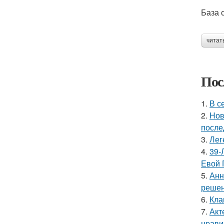
База 
читат
Пос
1.
В с
2.
Нов
после
3.
Лег
4.
39-
Евой 
5.
Анн
решен
6.
Кла
7.
Акт
нpавил