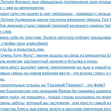
-Летняя Флоренс пью официально подтвердила свои отнош
е с ним на мероприятии.
хаил галустян вывел в свет любовницу - гримершу с кольцо
-Летняя Анджелина джоли посетила вечеринку бренда Tom 
йли дженнер стала главной героиней весеннего номера Vanity 
е слов.
вела себя до трясучки: Лолита напугала публику предынфа
 стройке своя атмосфера!
гла бы и подыграть ему.
 Очень Хочу Жить": лерчек вышла на связь из онкоцентра Б
yдь колесом, распахнутый халатик и бутылка в руках.
рина кросс выходит замуж: предложение на льду и новый и
рвые смены на новом рабочем месте - это всегда стресс и
ны.
ложительные отзывы на "Грозовой Перевал" - это Фейк?
ия Барановская сеть внешним Видом без макияжа шокиро
амур ушёл, не прощаясь - только стразы осыпались по доро
овень заботы, который мы заслужили - или просто самый и
гуристка Алиса лью взяла золото в женском одиночном кат