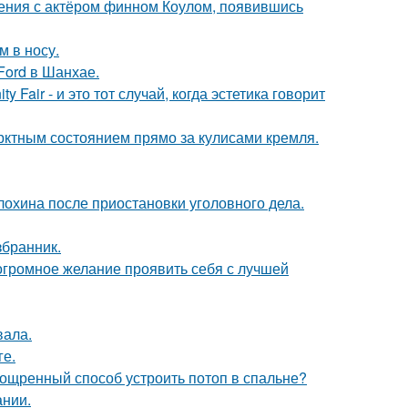
ения с актёром финном Коулом, появившись
м в носу.
Ford в Шанхае.
Fair - и это тот случай, когда эстетика говорит
рктным состоянием прямо за кулисами кремля.
лохина после приостановки уголовного дела.
збранник.
 огромное желание проявить себя с лучшей
вала.
ге.
зощренный способ устроить потоп в спальне?
ании.