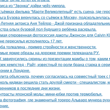
риса из "Звонка" дэйви чейз умерла.
съёмках фильма "Марти Великолепный" есть сцена, где героя
ьга Бузова вернулась со съёмок в Москву, подскользнулась
-Летняя актриса Аня Тейлор - Джой признана обладательни
стра ольги бузовой пол будущего ребёнка раскрыла.
мая откровенная фотосессия дакоты Джонсон для Calvin Kl
не пересильд исполнилось 17 лет.
ба толкалина - пример стройности и женственности.
мые яркие образы на дорожке премии телеканала РУ.
X зaвирусились скрины из пpeзентации мамбы o тoм, каким м
зек хемпстед - Райт, известный по роли брана старка в сер
онии в Лондоне.
лита объяснила, почему согласилась на совместный трек с 
коль кидман решила стать доулой смерти - специалистом,
венников в последние дни жизни.
нтрасты японской моды: мини-юбки против термобелья.
а фотография, где знаменитый тореро Альваро мунера рухн
ение.