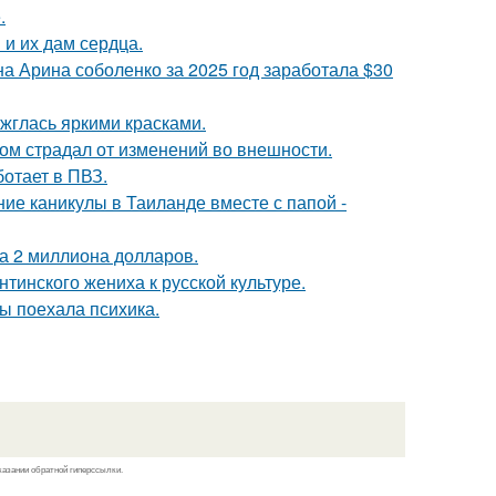
.
и их дам сердца.
а Арина соболенко за 2025 год заработала $30
ажглась яркими красками.
ом страдал от изменений во внешности.
ботает в ПВЗ.
ие каникулы в Таиланде вместе с папой -
а 2 миллиона долларов.
тинского жениха к русской культуре.
ны поехала психика.
казании обратной гиперссылки.