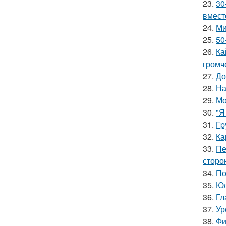
23.
30
вмест
24.
Ми
25.
50
26.
Ка
громч
27.
До
28.
На
29.
Мо
30.
"Я
31.
Гp
32.
Ка
33.
Пе
сторо
34.
По
35.
Юл
36.
Гл
37.
Ур
38.
Фи