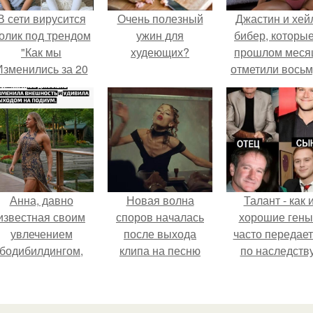
В сети вирусится
Очень полезный
Джастин и хей
олик под трендом
ужин для
бибер, которые
"Как мы
худеющих?
прошлом меся
Изменились за 20
отметили вось
лет".
годовщину
помолвки, пока
новые фото 
совместного
отдыха.
Анна, давно
Новая волна
Талант - как 
известная своим
споров началась
хорошие гены
увлечением
после выхода
часто передае
бодибилдингом,
клипа на песню
по наследству
впервые
Petal.
опробовала себя
в роли модели.