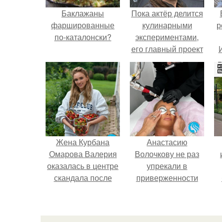
Баклажаны
Пока актёр делится
фаршированные
кулинарными
р
по-каталонски?
экспериментами,
его главный проект
сделал серьёзный
шаг вперёд.
Жена Курбана
Анастасию
Омарова Валерия
Волочкову не раз
оказалась в центре
упрекали в
скандала после
приверженности
визита блогера
устаревшим бьюти -
Марины ильиной в
процедурам.
п
её