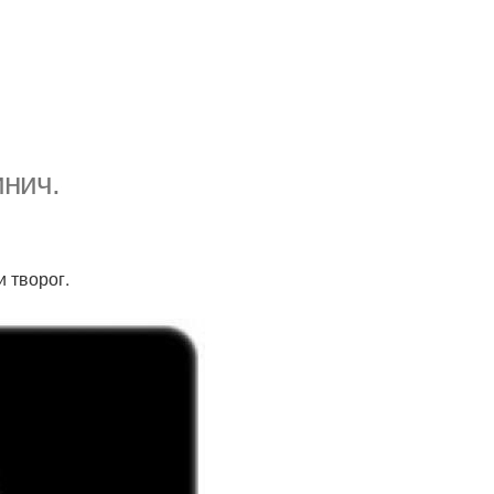
инич.
и творог.