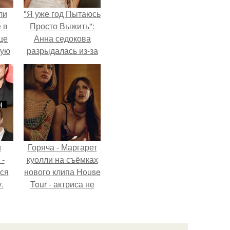
ли
"Я уже год Пытаюсь
 в
Просто Выжить":
це
Анна седокова
мую
разрыдалась из-за
жесткой травли и
зали
проклятий в сети.
с
и
Горяча - Маргарет
 -
куолли на съёмках
тся
нового клипа House
.
Tour - актриса не
только появилась в
кадре, но и
выступила в роли