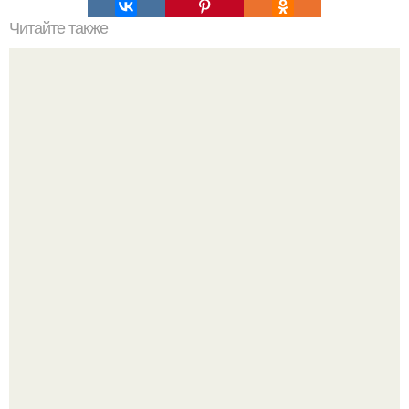
Читайте также
Отмазки многих девушек и женщин по поводу спорта в
их жизни:
13 лет на шее - буквально.