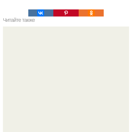
Читайте также
Тренировка для плоского живота.
Жена Курбана Омарова Валерия оказалась в центре