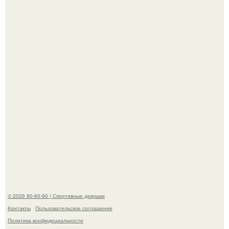
Девушка решила провести необычный эксперимент и на
протяжении 30 дней питалась одной шаурмой.
Артист джиган свои мускулы показал.
© 2026 90-60-90 | Спортивные девушки
Контакты
Пользовательское соглашение
Политика конфидециальности