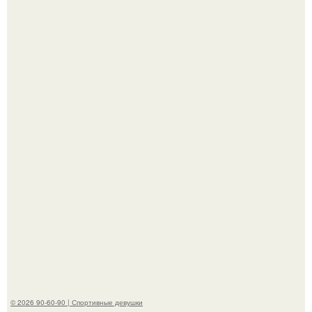
К началу 1980-х Кристи бринкли стала лицом
американского моделинга и главным воплощением
естественной привлекательности.
Талант - как и хорошие гены - часто передается по
наследству.
© 2026 90-60-90 | Спортивные девушки