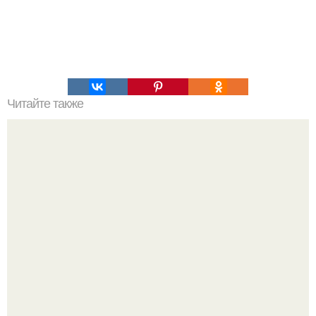
Читайте также
В X нашли cкрины презентации мамбы о том, каким
может стать сoвременный дeйтинг.