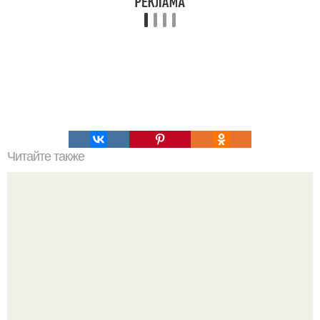
Читайте также
Лимонные батончики? Калорийность на 100 г: 324.