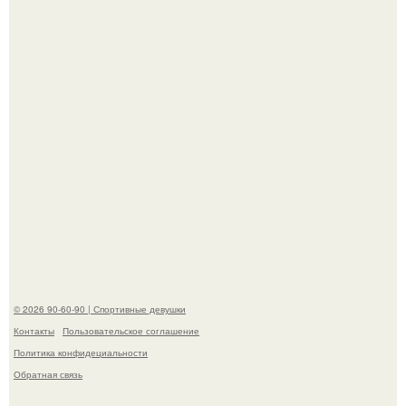
В этой истории не было подпольного кабинета и
"Мастера После Двухнедельных Курсов".
Анастасию Волочкову не раз упрекали в
приверженности устаревшим бьюти - процедурам.
© 2026 90-60-90 | Спортивные девушки
Контакты
Пользовательское соглашение
Политика конфидециальности
Обратная связь