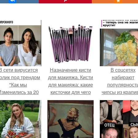
В сети вирусится
Назначение кисти
В соцсетях
олик под трендом
для макияжа. Кисти
набирают
"Как мы
для макияжа: какие
популярност
Изменились за 20
кисточки для чего
чипсы из крапи
лет".
нужны, их
которые
назначение
пользователи
комментария
называют
неожиданно
вкусными.