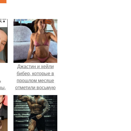
Джастин и хейли
бибер, которые в
ь
прошлом месяце
вы,
отметили восьмую
годовщину
 в
помолвки, показали
х
новые фото с
совместного
отдыха.