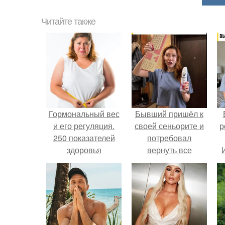
Читайте также
Гормональный вес
Бывший пришёл к
и его регуляция.
своей сеньорите и
р
250 показателей
потребовал
здоровья
вернуть все
Справочник
подарки.