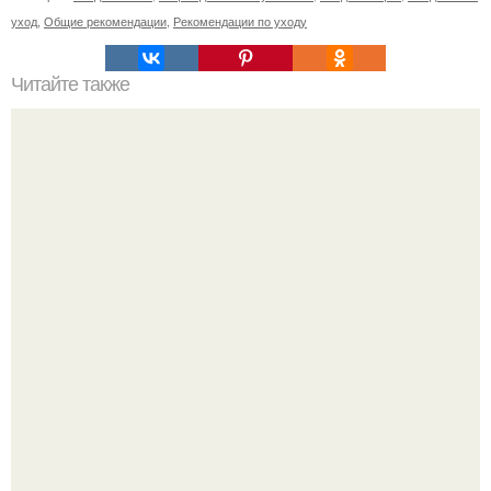
уход
,
Общие рекомендации
,
Рекомендации по уходу
Читайте также
Назначение кисти для макияжа. Кисти для макияжа:
какие кисточки для чего нужны, их назначение