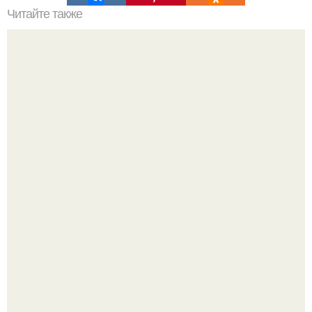
Читайте также
Махи ногой назад с нижнего блока:
Сергей Лазарев купил квартиру в Майами за 1 миллион
долларов.