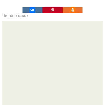
Читайте также
Лучшие жиротопы из аптеки.
Жена Курбана Омарова Валерия оказалась в центре